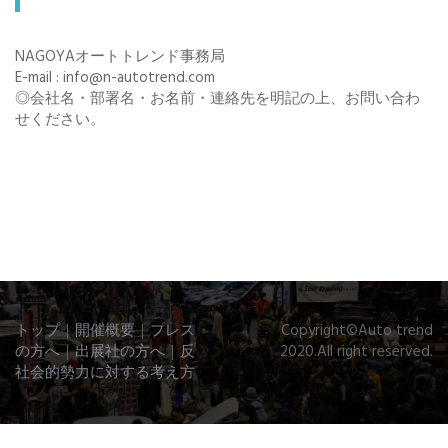
NAGOYAオートトレンド事務局
E-mail : info@n-autotrend.com
◎会社名・部署名・お名前・連絡先を明記の上、お問い合わ
せください。
トップ
｜
開催概要
｜
プレス
Copyright©Auto trend
の方へ
｜
出展社の方へ
｜
反
2020.All right reserved.
社会的勢力に対する考え方