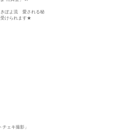
ゆきぽよ流 愛される秘
を受けられます★
トチェキ撮影」