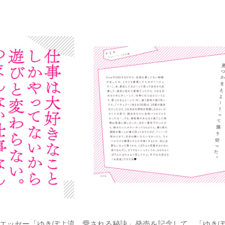
ッセー「ゆきぽよ流 愛される秘訣」発売を記念して、「ゆきぽよ 