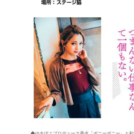
◆ゆきぽよプロデュース香水「ボニーボニー」と初エ