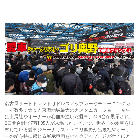
名古屋オートトレンドはドレスアップカーやチューニングカ
ーが数多く集まる東海地域最大のカスタムカーショー。今年
は出展社やオーナーが心血を注いだ愛車、409台が展示され、
2日間合計で7万1135人が来場した。そこで、世界中の愛車を取
材している愛車ジャーナリスト・ゴリ奥野が出展社やオーナ
ーの愛を特に感じる展示車両をピックアップ。超が付くほど