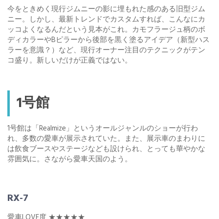
今をときめく現行ジムニーの影に埋もれた感のある旧型ジム
ニー。しかし、最新トレンドでカスタムすれば、こんなにカ
ッコよくなるんだという見本がこれ。カモフラージュ柄のボ
ディカラーやBピラーから後部を黒く塗るアイデア（新型ハス
ラーを意識？）など、現行オーナー注目のテクニックがテン
コ盛り。新しいだけが正義ではない。
1号館
1号館は「Realmize」というオールジャンルのショーが行わ
れ、多数の愛車が展示されていた。また、展示車のまわりに
は飲食ブースやステージなども設けられ、とっても華やかな
雰囲気に。さながら愛車天国のよう。
RX-7
愛車LOVE度 ★★★★★