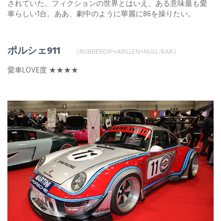
されていた。フィクションの世界とはいえ、ある意味最も愛
車らしい1台。ああ、劇中のように華麗に86を操りたい。
ポルシェ911
（RUBBERDIP×AIRLLEN×NULL-BAR）
愛車LOVE度 ★★★★