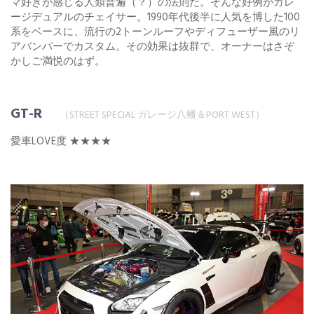
マ好きが感じる人類普遍（？）の法則だ。そんな好例がガレ
ージデュアルのチェイサー。1990年代後半に人気を博した100
系をベースに、流行の2トーンルーフやディフューザー風のリ
アバンパーでカスタム。その効果は抜群で、オーナーはさぞ
かしご満悦のはず。
GT-R
（STREET SPECIAL ガレージ八幡＆PORT WEST）
愛車LOVE度 ★★★★