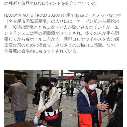
の独断と偏見でLOVEポイントを紹介していくぞ。
NAGOYA AUTO TREND 2020の会場であるぽーとメッセなごや
（名古屋市国際展示場）の入り口は、オープン前から長蛇の
列。10時の開場とともに次々と人が吸い込まれていくが、エ
ントランスには手の消毒液がセットされ、多くの人が手を消
毒してから各ホールに向かう。新型コロナウイルスを含む感
染症対策のための措置で、みなさまのご協力に感謝。なお、
消毒液は会場内にもセットされている。