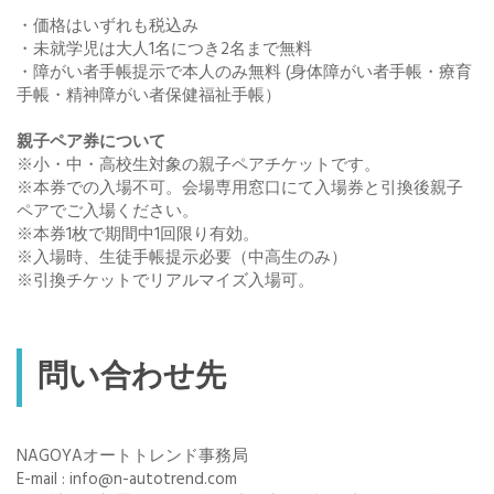
・価格はいずれも税込み
・未就学児は大人1名につき2名まで無料
・障がい者手帳提示で本人のみ無料 (身体障がい者手帳・療育
手帳・精神障がい者保健福祉手帳）
親子ペア券について
※小・中・高校生対象の親子ペアチケットです。
※本券での入場不可。会場専用窓口にて入場券と引換後親子
ペアでご入場ください。
※本券1枚で期間中1回限り有効。
※入場時、生徒手帳提示必要（中高生のみ）
※引換チケットでリアルマイズ入場可。
問い合わせ先
NAGOYAオートトレンド事務局
E-mail : info@n-autotrend.com